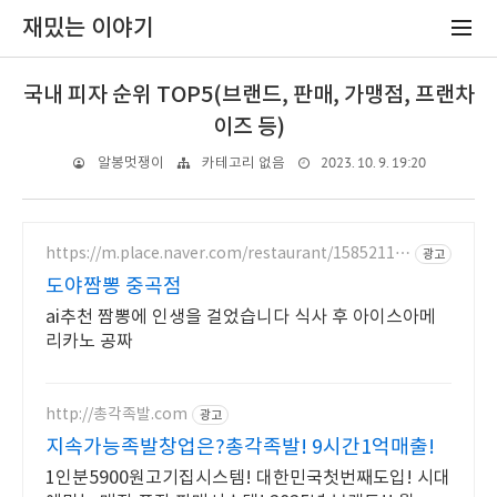
재밌는 이야기
국내 피자 순위 TOP5(브랜드, 판매, 가맹점, 프랜차
이즈 등)
2023. 10. 9. 19:20
알봉멋쟁이
카테고리 없음
https://m.place.naver.com/restaurant/15852119
광고
34
도야짬뽕 중곡점
ai추천 짬뽕에 인생을 걸었습니다 식사 후 아이스아메
리카노 공짜
http://총각족발.com
광고
지속가능족발창업은?총각족발! 9시간1억매출!
1인분5900원고기집시스템! 대한민국첫번째도입! 시대