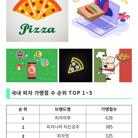
국내 피자 가맹점 수 순위 TOP 1~5
순 위
브랜드명
가맹점수
1
피자마루
628
2
피자나라 치킨공주
385
3
피자헛
325