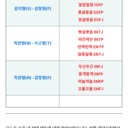
말랑말랑 ISFP
감각형(S) - 감정형(F)
몽글몽글 ESFP
빙글빙글 ESFJ
뽀송뽀송 INTJ
따끈따끈 INTP
직관형(N) - 사고형(T)
반짝반짝 ENTP
알록달록 ENTJ
두근두근 INFJ
뭉게뭉게 INFP
직관형(N) - 감정형(F)
하늘하늘 ENFP
꼬물꼬물 ENFJ