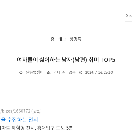
홈
태그
방명록
여자들이 싫어하는 남자(남편) 취미 TOP5
2024. 7. 16. 23:50
알봉멋쟁이
카테고리 없음
5/bizes/1660772
광고
함을 수집하는 전시
어아트 체험형 전시, 홍대입구 도보 5분