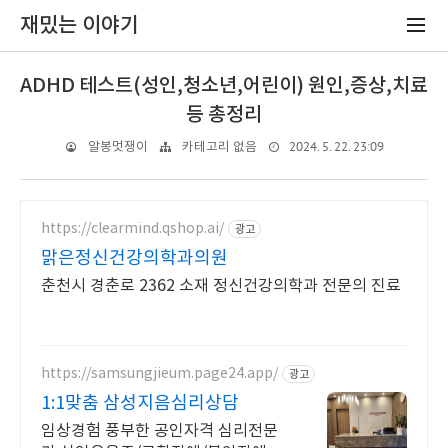
재밌는 이야기
ADHD 테스트(성인,청소년,어린이) 원인,증상,치료
등 총정리
2024. 5. 22. 23:09
알봉멋쟁이
카테고리 없음
https://clearmind.qshop.ai/
광고
맑은정신건강의학과의원
춘천시 경춘로 2362 소재 정신건강의학과 전문의 진료
https://samsungjieum.page24.app/
광고
1:1맞춤 삼성지음심리상담
임상경험 풍부한 공인자격 심리전문