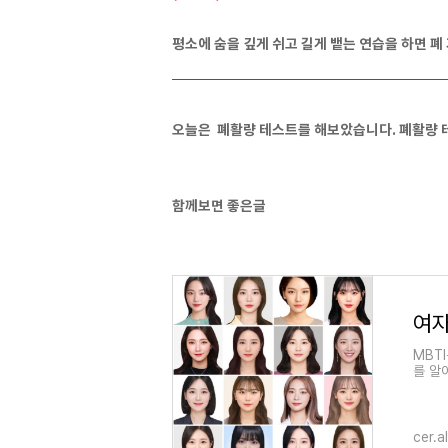
평소에 숨을 깊게 쉬고 길게 뱉는 연습을 하면 폐
오늘은 폐활량 테스트를 해보았습니다. 폐활량 테
함께보면 좋은글
여자
MBT
를 알
cer.a