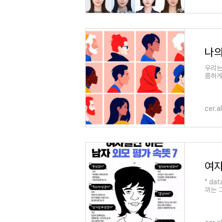
나의
우리는
름하게
cer.a
여자
" d
끼는 