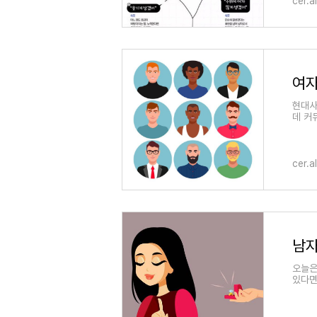
cer.a
여자
현대사
데 커
cer.a
남자
오늘은
있다면