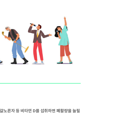
달걀노른자 등 비타민 D를 섭취하면 폐활량을 늘릴